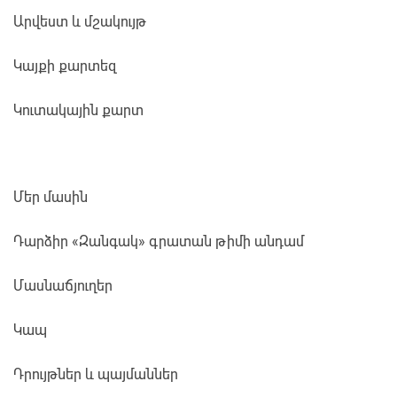
Արվեստ և մշակույթ
Կայքի քարտեզ
Կուտակային քարտ
Մեր մասին
Դարձիր «Զանգակ» գրատան թիմի անդամ
Մասնաճյուղեր
Կապ
Դրույթներ և պայմաններ