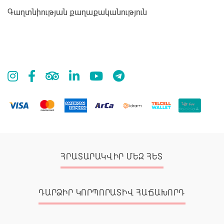
Գաղտնիության քաղաքականություն
ՀՐԱՏԱՐԱԿՎԻՐ ՄԵԶ ՀԵՏ
ԴԱՐՁԻՐ ԿՈՐՊՈՐԱՏԻՎ ՀԱՃԱԽՈՐԴ