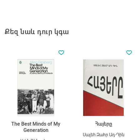
Քեզ նաև դուր կգա
The Best Minds of My
Հայերը
Generation
Սալեհ Զահր Ադ-Դին