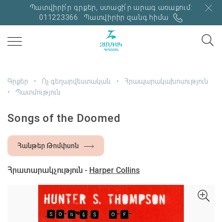
Պատվիրի՛ր գրքեր, ստացի՛ր արագ առաքում:
011223366
Պատվիրիր զանգ հիմա
Գրքեր
Ոչ գեղարվեստական
Հրապարակախոսություն
Պատմություն
Songs of the Doomed
Հանթեր Թոմփսոն
Հրատարակչություն -
Harper Collins