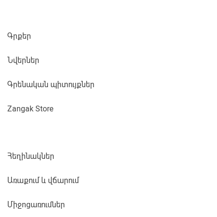
Գրքեր
Նվերներ
Գրենական պիտույքներ
Zangak Store
Հեղինակներ
Առաքում և վճարում
Միջոցառումներ