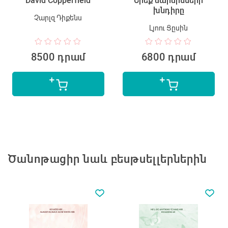
David Copperfield
Երեք մարմինների
խնդիրը
Չարլզ Դիքենս
Լյոու Ցըսին
8500 դրամ
6800 դրամ
Ծանոթացիր նաև բեսթսելլերներին