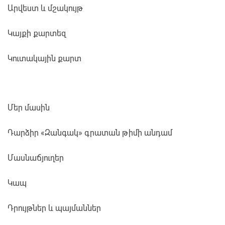
Արվեստ և մշակույթ
Կայքի քարտեզ
Կուտակային քարտ
Մեր մասին
Դարձիր «Զանգակ» գրատան թիմի անդամ
Մասնաճյուղեր
Կապ
Դրույթներ և պայմաններ