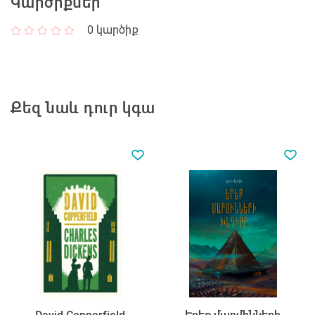
Կարծիքներ
0
կարծիք
Քեզ նաև դուր կգա