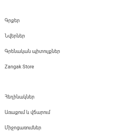
Գրքեր
Նվերներ
Գրենական պիտույքներ
Zangak Store
Հեղինակներ
Առաքում և վճարում
Միջոցառումներ