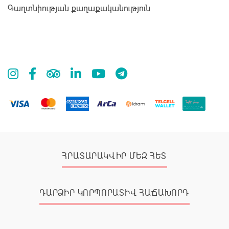
Գաղտնիության քաղաքականություն
ՀՐԱՏԱՐԱԿՎԻՐ ՄԵԶ ՀԵՏ
ԴԱՐՁԻՐ ԿՈՐՊՈՐԱՏԻՎ ՀԱՃԱԽՈՐԴ