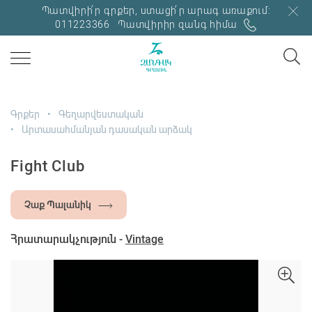
Պատվիրի՛ր գրքեր, ստացի՛ր արագ առաքում:
011223366
Պատվիրիր զանգ հիմա
Գրքեր
Գեղարվեստական
Արտասահմանյան դասական արձակ
Fight Club
Չաք Պալանիկ
Հրատարակչություն -
Vintage