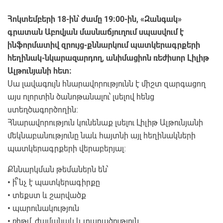
Հոկտեմբերի 18-ին՝ ժամը 19։00-ին, «Զանգակ»
գրատան Աբովյան մասնաճյուղում սպասվում է
ինֆորմատիվ զրույց-քննարկում պատկերագրքերի
հեղինակ-նկարազարդող, անիմացիոն ռեժիսոր Լիլիթ
Ալթունյանի հետ։
Սա լավագույն հնարավորությունն է միշտ զարգացող
այս ոլորտին ծանոթանալու՝ լսելով հենց
ստեղծագործողին։
Հնարավորություն կունենաք լսելու Լիլիթ Ալթունյանի
մեկնաբանությունը նաև հայտնի այլ հեղինակների
պատկերագրքերի վերաբերյալ։
Քննարկման թեմաներն են՝
•
ի՞նչ է պատկերագիրքը
•
տեքստ և շարվածք
•
պարունակություն
•
ռիթմ, ժամանակ և տարածություն