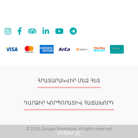
ՀՐԱՏԱՐԱԿՎԻՐ ՄԵԶ ՀԵՏ
ԴԱՐՁԻՐ ԿՈՐՊՈՐԱՏԻՎ ՀԱՃԱԽՈՐԴ
© 2026 Zangak Bookstore, all rights reserved
Առկա չէ