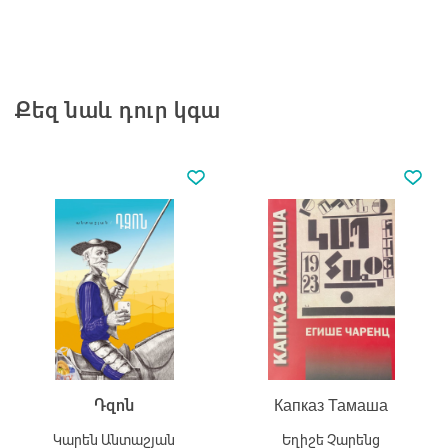
Քեզ նաև դուր կգա
Դզոն
Капказ Тамаша
Կարեն Անտաշյան
Եղիշե Չարենց