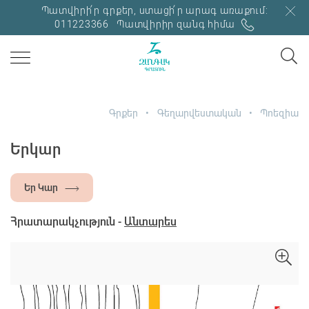
Պատվիրի՛ր գրքեր, ստացի՛ր արագ առաքում:
011223366
Պատվիրիր զանգ հիմա
Գրքեր
Գեղարվեստական
Պոեզիա
Երկար
Եր Կար
Հրատարակչություն -
Անտարես