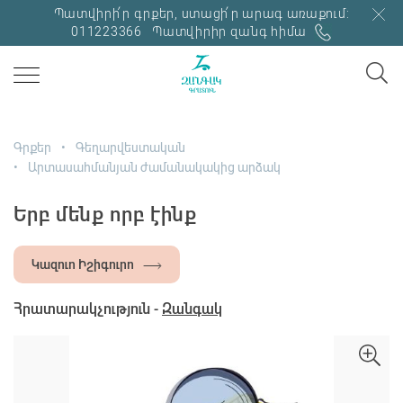
Պատվիրի՛ր գրքեր, ստացի՛ր արագ առաքում:
011223366
Պատվիրիր զանգ հիմա
Գրքեր
Գեղարվեստական
Արտասահմանյան ժամանակակից արձակ
Երբ մենք որբ էինք
Կազուո Իշիգուրո
Հրատարակչություն -
Զանգակ