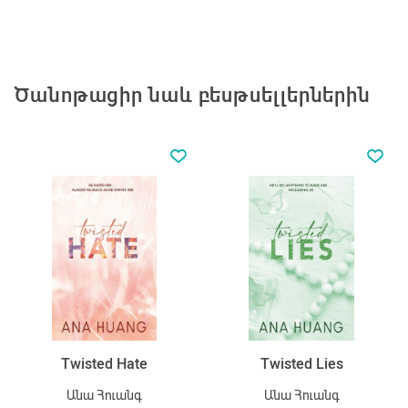
Ծանոթացիր նաև բեսթսելլերներին
Twisted Hate
Twisted Lies
Անա Հուանգ
Անա Հուանգ