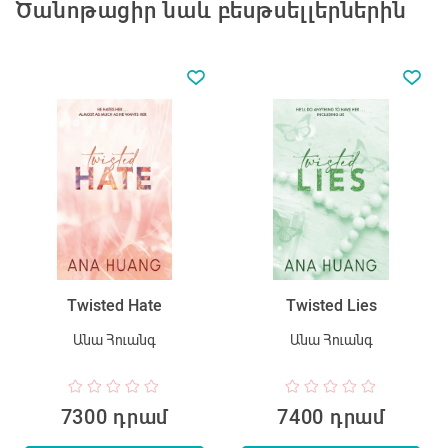
Ծանոթացիր նաև բեսթսելլերներին
Twisted Hate
Twisted Lies
Անա Հուանգ
Անա Հուանգ
7300 դրամ
7400 դրամ