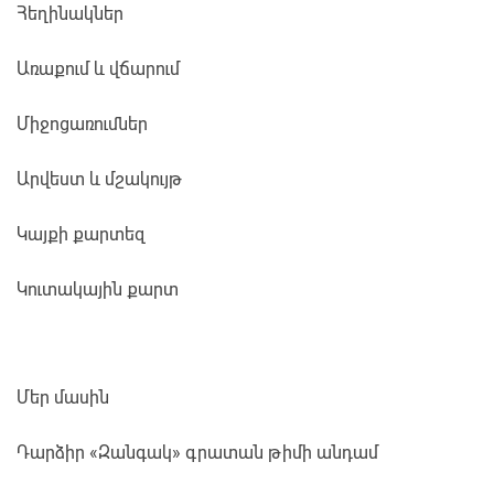
Հեղինակներ
Առաքում և վճարում
Միջոցառումներ
Արվեստ և մշակույթ
Կայքի քարտեզ
Կուտակային քարտ
Մեր մասին
Դարձիր «Զանգակ» գրատան թիմի անդամ