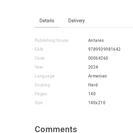
Details
Delivery
Publishing house
Antares
EAN
9789939981642
Code
00064260
Year
2024
Language
Armenian
Coating
Hard
Pages
140
Size
140x210
Comments