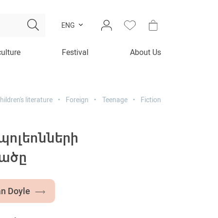
ENG
culture
Festival
About Us
hildren's literature
Foreign
Teenage
Fiction
պոլեոնների
ածը
an Doyle