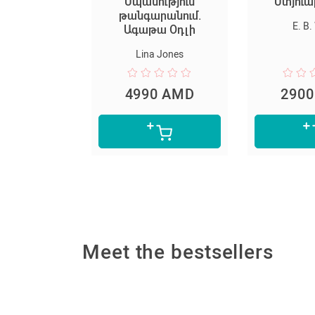
. Книга 3.
Սպանություն
Ստյուա
р. Охота на
թանգարանում.
E. B.
ган Кроу
Ագաթա Օդլի
 Townsend
Lina Jones
0 AMD
4990 AMD
290
Meet the bestsellers