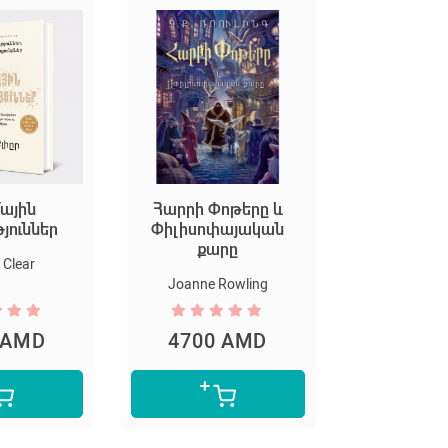
ային
Հարրի Փոթերը և
Եկեք ստեղ
թյուններ
Փիլիսոփայական
արվ
քարը
Clear
Marion D
Joanne Rowling
 AMD
4700 AMD
5300