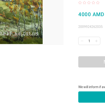
4000 AMD
2009924262035
We will inform if a