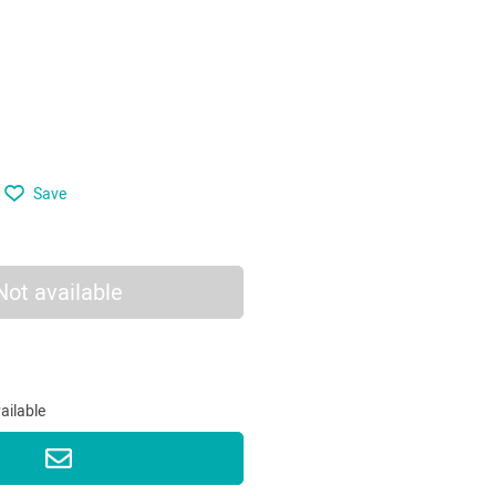
Save
Not available
vailable