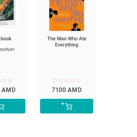
s book
The Man Who Ate
Искусство 
Everything
блюда (Ме
ayelyan
вредно, 
Выпечка).
комплект в 
3-х 
0 AMD
7100 AMD
14200