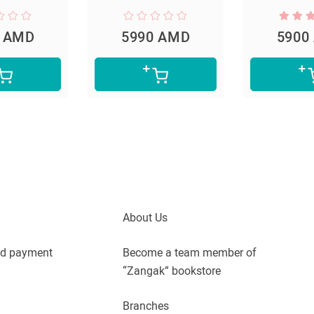
0 AMD
5990 AMD
5900
About Us
nd payment
Become a team member of
“Zangak” bookstore
Branches