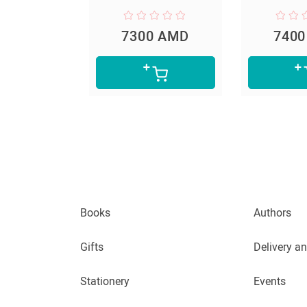
0 AMD
7300 AMD
740
Books
Authors
Gifts
Delivery a
Stationery
Events