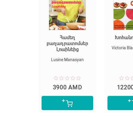
կական
Համեղ
Խոհանո
.Համահավա
բաղադրատոմսեր
Victoria Bl
յկական
Լուսինեից
անոց.
Lusine Manasyan
0 AMD
3900 AMD
1220