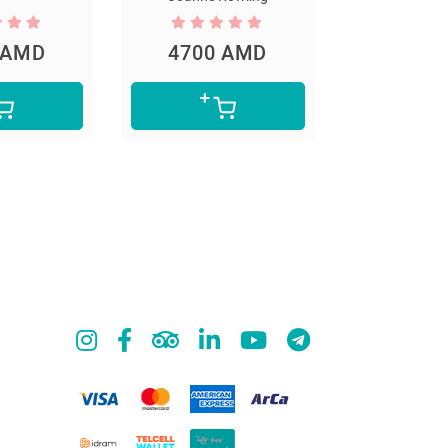
 AMD
4700 AMD
5300