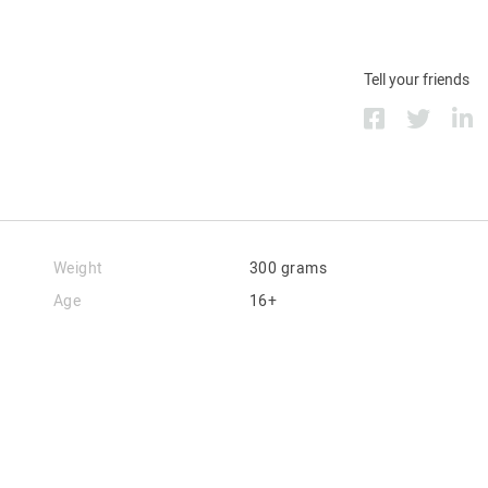
Tell your friends
Weight
300 grams
Age
16+