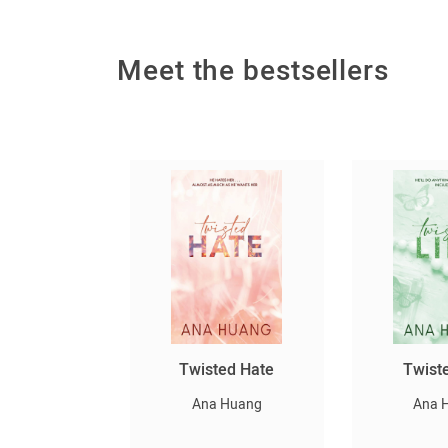
Meet the bestsellers
սարյակ
Twisted Hate
Twist
նելը
Ana Huang
Ana 
er Lee