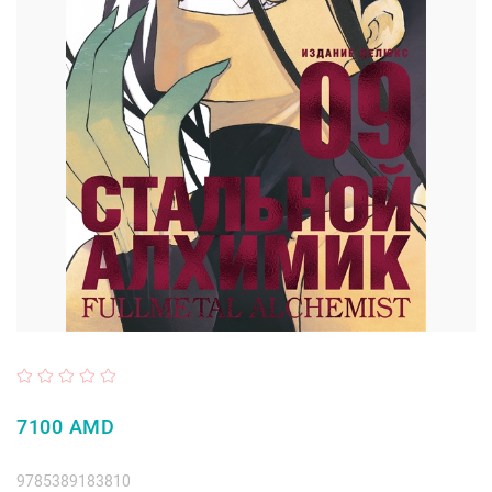
7100 AMD
9785389183810