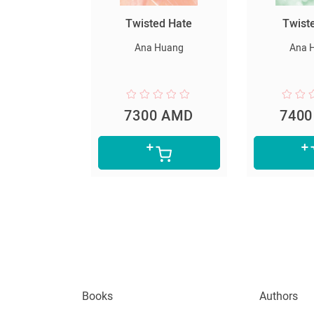
սարյակ
Twisted Hate
Twist
նելը
Ana Huang
Ana 
er Lee
0 AMD
7300 AMD
740
Books
Authors