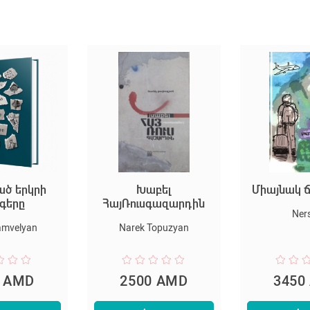
ած երկրի
Խաբել
Միայնակ 
գերը
ՀայՌուսգազարդին
Ner
amvelyan
Narek Topuzyan
0 AMD
2500 AMD
3450