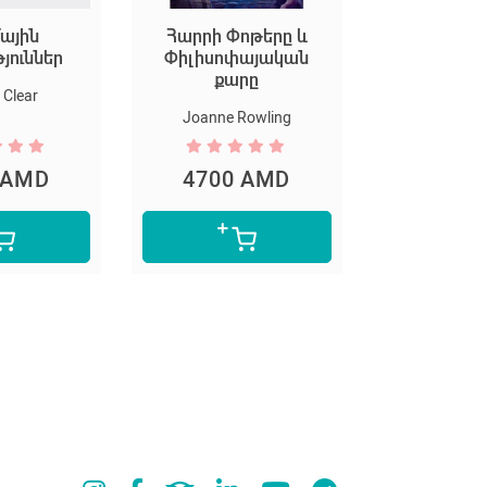
ային
Հարրի Փոթերը և
Եկեք ստեղ
թյուններ
Փիլիսոփայական
արվ
քարը
Clear
Marion D
Joanne Rowling
 AMD
4700 AMD
5300