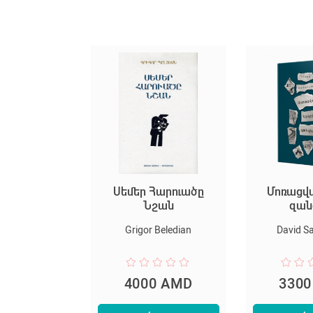
ր կյանք
Սեմեր Հարուածը
Մոռացվ
Նշան
զան
k Afyan
Grigor Beledian
David S
0 AMD
4000 AMD
330