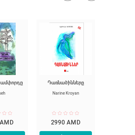
ճամփորդը
Դառնածինները
Հավեր
վերա
seh
Narine Kroyan
Vardan Gr
 AMD
2990 AMD
3490