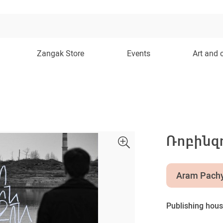
Zangak Store
Events
Art and 
Ռոբինզ
Aram Pach
Publishing hous