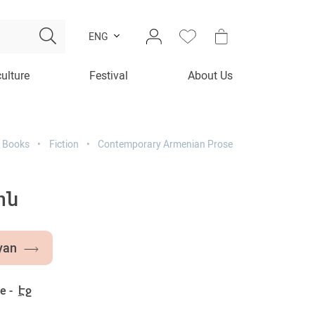
ENG
culture
Festival
About Us
Books
Fiction
Contemporary Armenian Prose
ոն
yan
e -
Էջ