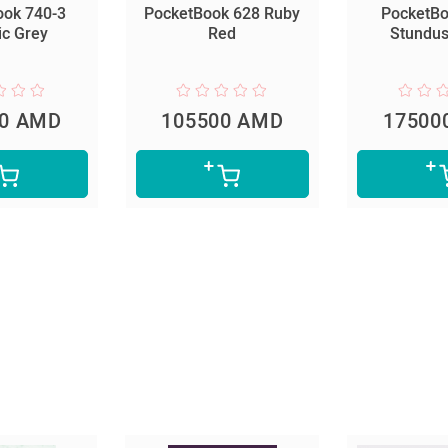
ook 740-3
PocketBook 628 Ruby
PocketB
ic Grey
Red
Stundust
00 AMD
105500 AMD
17500