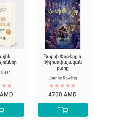
ային
Հարրի Փոթերը և
Եկեք ստեղ
թյուններ
Փիլիսոփայական
արվ
քարը
Clear
Marion D
Joanne Rowling
 AMD
4700 AMD
5300