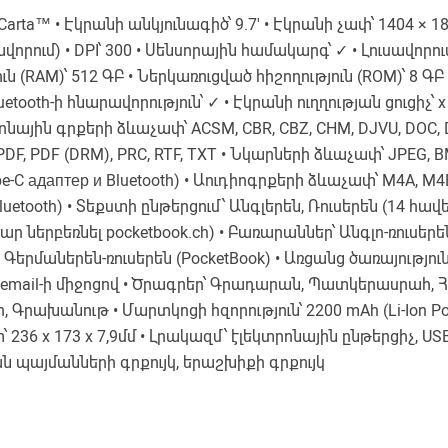
Carta™ • Էկրանի անկյունագիծ՝ 9.7' • Էկրանի չափ՝ 1404 × 1
որում) • DPI՝ 300 • Սենսորային համակարգ՝ ✓ • Լուսավորում
ւն (RAM)՝ 512 ԳԲ • Ներկառուցված հիշողություն (ROM)՝ 8 ԳԲ 
luetooth-ի հնարավորություն՝ ✓ • Էկրանի ուղղության ցուցիչ՝ 
ոնային գրքերի ձևաչափ՝ ACSM, CBR, CBZ, CHM, DJVU, DOC, 
PDF, PDF (DRM), PRC, RTF, TXT • Նկարների ձևաչափ՝ JPEG, BM
-C адаптер и Bluetooth) • Աուդիոգրքերի ձևաչափ՝ M4A, M4B
luetooth) • Տեքստի ընթերցում՝ Անգլերեն, Ռուսերեն (14 հավե
 ներբեռնել pocketbook.ch) • Բառարաններ՝ Անգլո-ռուսերեն 
), Գերմաներեն-ռուսերեն (PocketBook) • Առցանց ծառայությու
եր email-ի միջոցով • Ծրագրեր՝ Գրադարան, Պատկերասրահ, Հ
 Գրախանութ • Մարտկոցի հզորություն՝ 2200 mAh (Li-Ion Pol
՝ 236 x 173 x 7,9մմ • Լրակազմ՝ էլեկտրոնային ընթերցիչ, USB 
ման պայմանների գրքույկ, երաշխիքի գրքույկ