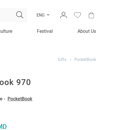
ENG
culture
Festival
About Us
Gifts
PocketBook
ook 970
e -
PocketBook
MD