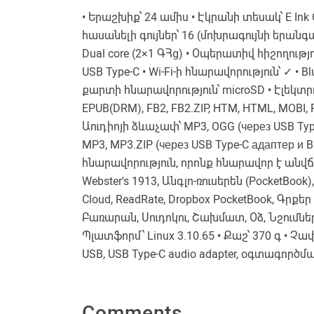
• Երաշխիք՝ 24 ամիս • Էկրանի տեսակ՝ E Ink 
հասանելի գույներ՝ 16 (մոխրագույնի երանգավ
Dual core (2×1 ԳՀց) • Օպերատիվ հիշողությո
USB Type-C • Wi-Fi-ի հնարավորություն՝ ✓ • B
քարտի հնարավորություն՝ microSD • Էլեկտր
EPUB(DRM), FB2, FB2.ZIP, HTM, HTML, MOBI, 
Աուդիոյի ձևաչափ՝ MP3, OGG (через USB Type
MP3, MP3.ZIP (через USB Type-C адаптер и B
հնարավորություն, որոնք հնարավոր է անվճար
Webster's 1913, Անգլո-ռուսերեն (PocketBook
Cloud, ReadRate, Dropbox PocketBook, Գրք
Բառարան, Սուդոկու, Շախմատ, Օձ, Նշումներ,
Պլատֆորմ՝ Linux 3.10.65 • Քաշ՝ 370 գ • Չափ
USB, USB Type-C audio adapter, օգտագործ
Comments