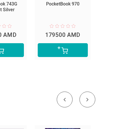
ook 743G
PocketBook 970
PocketBook
 Silver
Silv
0 AMD
179500 AMD
19530