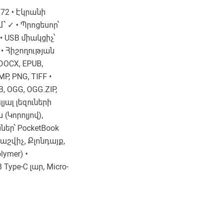
872 • Էկրանի
՝ ✓ • Պրոցեսոր՝
• USB միակցիչ՝
x • Հիշողության
DOCX, EPUB,
P, PNG, TIFF •
, OGG, OGG.ZIP,
լյալ լեզուների
(Կորոլյով),
ններ՝ PocketBook
աշվիչ, Քլոնդայք,
ymer) •
Type-C լար, Micro-