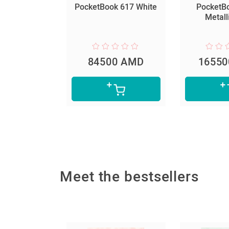
ok Origami
PocketBook 617 White
PocketB
 Shell light
Metall
IS version
0 AMD
84500 AMD
1655
Meet the bestsellers