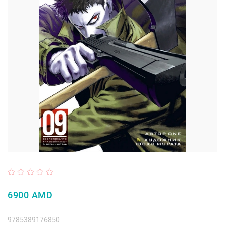
6900 AMD
9785389176850