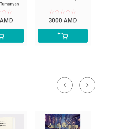
 Tumanyan
Mikael A
 AMD
3000 AMD
3400