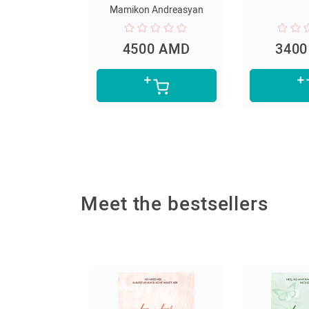
Mamikon Andreasyan
0 AMD
4500 AMD
340
Meet the bestsellers