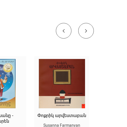
սանը -
Փոքրիկ արվեստաբան
Երկնքից ը
արեն
խնձ
Susanna Farmanyan