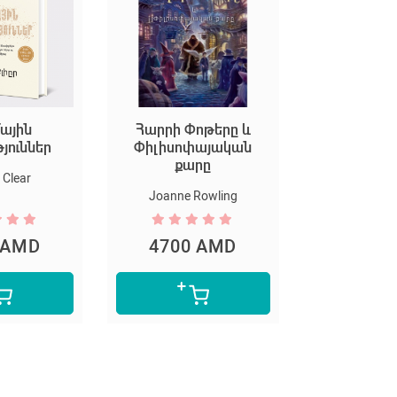
ային
Հարրի Փոթերը և
Եկեք ստեղ
թյուններ
Փիլիսոփայական
արվ
քարը
Clear
Marion D
Joanne Rowling
 AMD
4700 AMD
5300