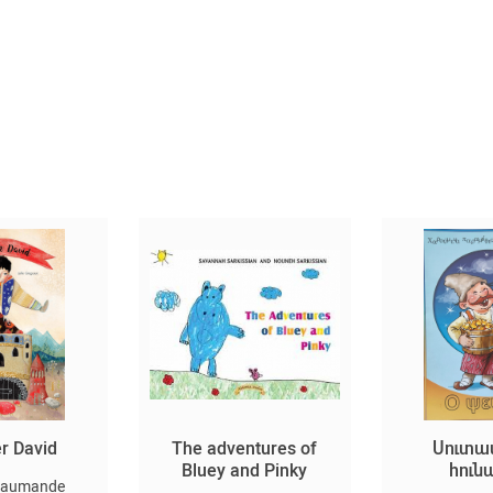
er David
The adventures of
Սուտա
Bluey and Pinky
հուն
 Saumande