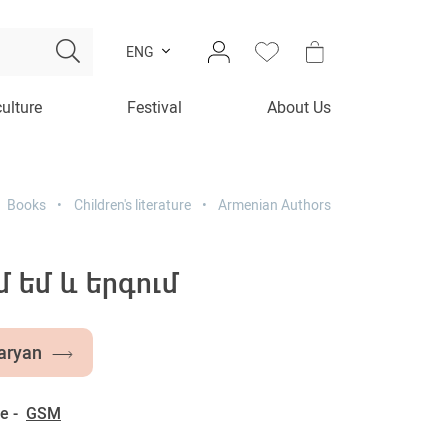
ENG
culture
Festival
About Us
Books
Children's literature
Armenian Authors
 եմ և երգում
aryan
e -
GSM