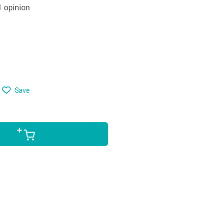
1
opinion
Save