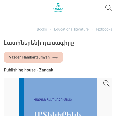
Books
Educational literature
Textbooks
Լատիներենի դասագիրք
Vazgen Hambartsumyan
Publishing house -
Zangak