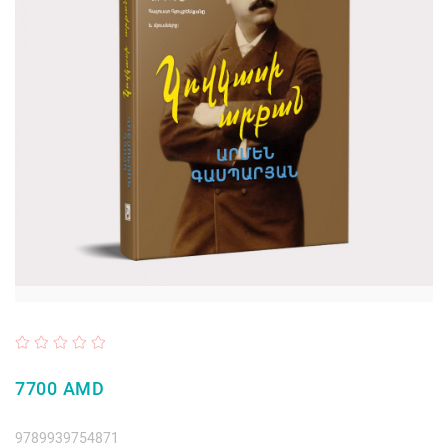
7700 AMD
9789939754871