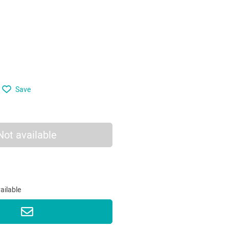
Save
Not available
vailable