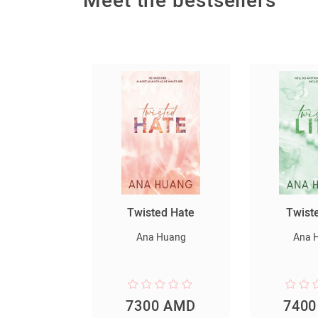
Meet the bestsellers
սարյակ
Twisted Hate
Twist
նելը
Ana Huang
Ana 
er Lee
0 AMD
7300 AMD
740