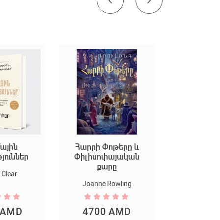
ային
Հարրի Փոթերը և
Եկեք ստեղ
թյուններ
Փիլիսոփայական
արվ
քարը
Clear
Marion D
Joanne Rowling
 AMD
4700 AMD
5300