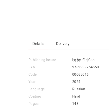
Details
Delivery
Publishing house
Էդիթ Պրինտ
EAN
9789939754550
Code
00065016
Year
2024
Language
Russian
Coating
Hard
Pages
148