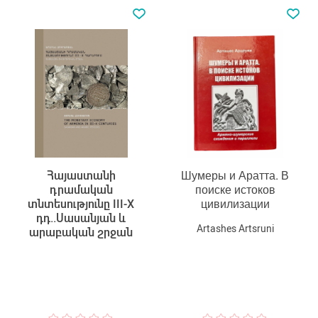
Հայաստանի
Шумеры и Аратта. В
դրամական
поиске истоков
տնտեսությունը III-X
цивилизации
դդ..Սասանյան և
Artashes Artsruni
արաբական շրջան