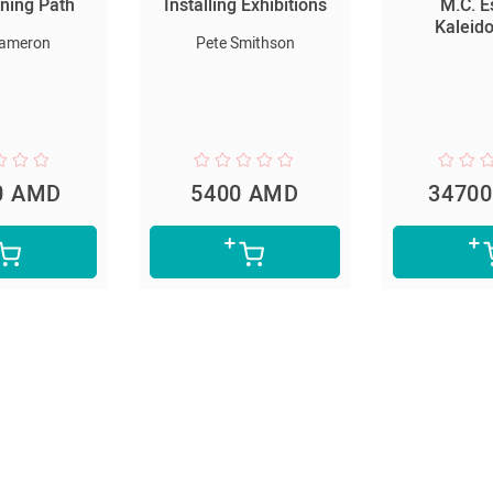
ening Path
Installing Exhibitions
M.C. E
Kaleid
Cameron
Pete Smithson
0 AMD
5400 AMD
3470