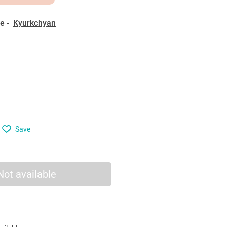
e -
Kyurkchyan
Save
Not available