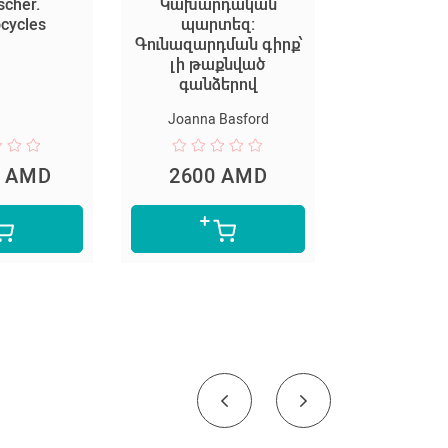
scher.
Կախարդական
The Ca
ocycles
պարտեզ:
Գունազարդման գիրք՝
լի թաքնված
գանձերով
Joanna Basford
0 AMD
2600 AMD
16500