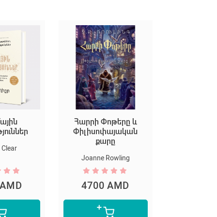
ային
Հարրի Փոթերը և
Եկեք ստեղ
թյուններ
Փիլիսոփայական
արվ
քարը
Clear
Marion D
Joanne Rowling
 AMD
4700 AMD
5300