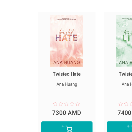
սարյակ
Twisted Hate
Twist
նելը
Ana Huang
Ana 
er Lee
0 AMD
7300 AMD
740