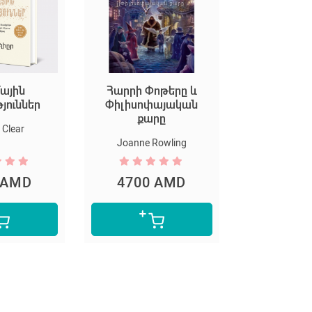
ին
Հարրի Փոթերը և
Եկեք ստեղծեն
ւններ
Փիլիսոփայական
արվեստ
քարը
ar
Marion Duch
Joanne Rowling
MD
4700 AMD
5300 A