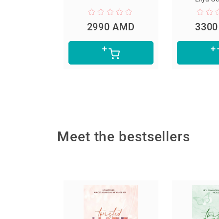
D
2990 AMD
3300 AM
Meet the bestsellers