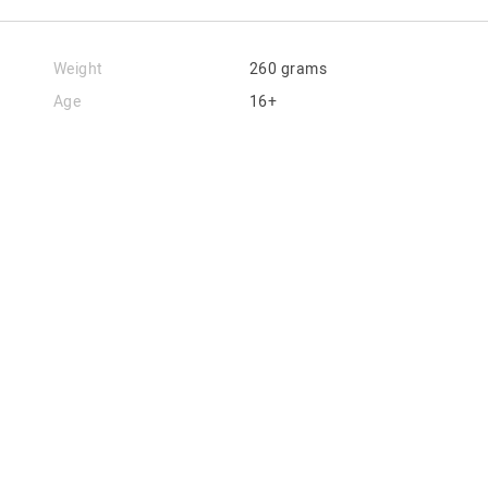
Weight
260 grams
Age
16+