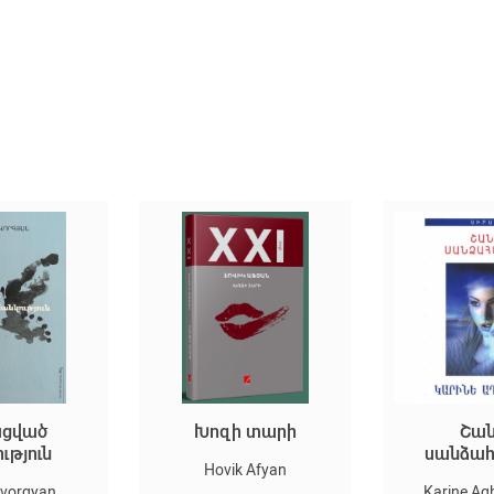
Խոզի տարի
Շանթի
ն
սանձահարում
Hovik Afyan
n
Karine Aghabeky