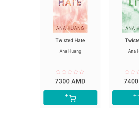
րյակ
Twisted Hate
Twisted L
լը
Ana Huang
Ana Hua
Lee
AMD
7300 AMD
7400 