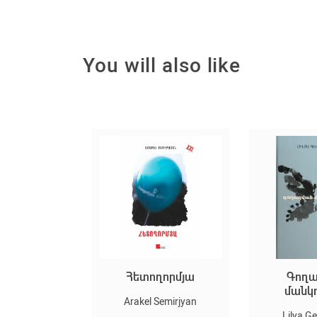
You will also like
Հետողորմյա
Գողացված
մանկությու
n
Arakel Semirjyan
Lilya Gevorgya