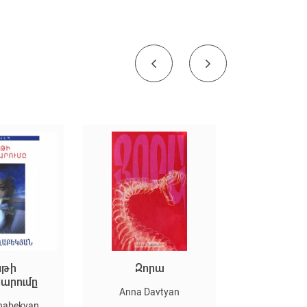
Զորա
Երբ երազն
ը
անհետացավ
Anna Davtyan
an
Narek Topuzyan