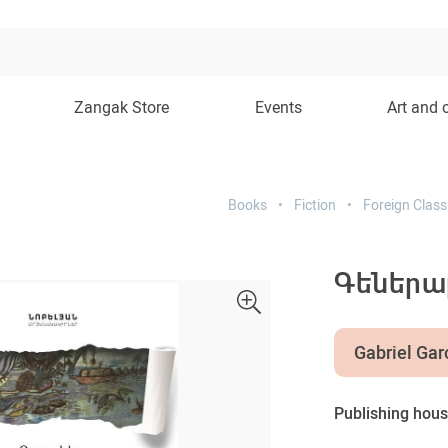
Zangak Store
Events
Art and 
Books
Fiction
Foreign Class
Գեներալ
Gabriel Ga
Publishing hous