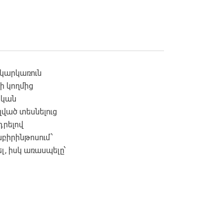
կարկառուն
ի կողմից
ական
լված տեսնելուց
դրելով
բիրինթոսում՝
լ, իսկ առասպելը՝