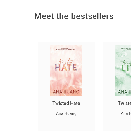
Meet the bestsellers
Twisted Hate
Twisted Lies
Ana Huang
Ana Huang