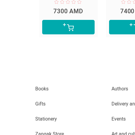
7300 AMD
7400 AMD
Books
Authors
Gifts
Delivery a
Stationery
Events
Zangak Store
Art and cul