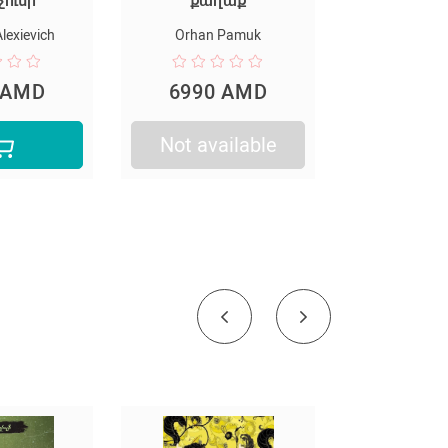
քաղաք
Andre Gide
Orhan Pamuk
6990 AMD
2990 AMD
Not available