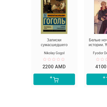
Записки
Белые ночи. Вечные
сумасшедшего
истории. Young Adult
Nikolay Gogol
Fyodor Dostoevsky
2200 AMD
4100 AMD