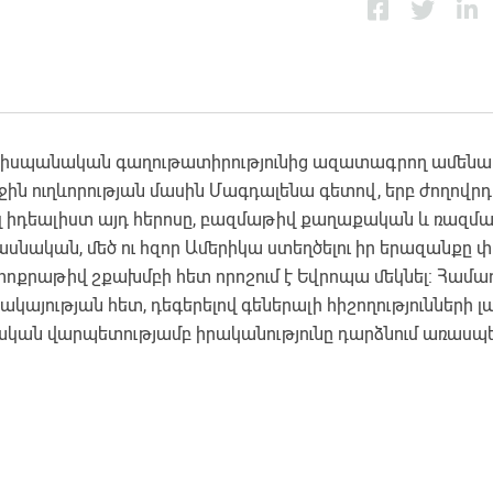
ն իսպանական գաղութատիրությունից ազատագրող ամենա
րջին ուղևորության մասին Մագդալենա գետով, երբ ժողովրդ
լ իդեալիստ այդ հերոսը, բազմաթիվ քաղաքական և ռազմ
սնական, մեծ ու հզոր Ամերիկա ստեղծելու իր երազանքը փ
փոքրաթիվ շքախմբի հետ որոշում է Եվրոպա մեկնել: Համա
յության հետ, դեգերելով գեներալի հիշողությունների լա
ւգական վարպետությամբ իրականությունը դարձնում առասպե