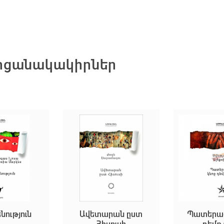
 մրցանակակիրներ
Ավետարան ըստ
Պատերազմը կնոջ