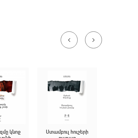
Ստամբուլ հուշերի
Նեղ դուռը