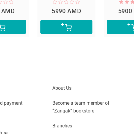
5990 AMD
5900 AMD
About Us
nd payment
Become a team member of
“Zangak” bookstore
Branches
ture