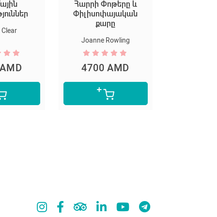
ային
Հարրի Փոթերը և
Եկեք ստեղ
թյուններ
Փիլիսոփայական
արվ
քարը
Clear
Marion D
Joanne Rowling
 AMD
4700 AMD
5300