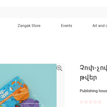
Zangak Store
Events
Art and 
Չոփ-չո
թվեր
Publishing hous