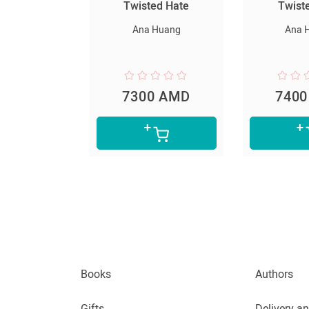
սարյակ
Twisted Hate
Twist
նելը
Ana Huang
Ana 
er Lee
0 AMD
7300 AMD
740
Books
Authors
Gifts
Delivery a