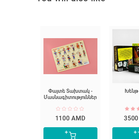
աբանիկ
Փայտե Տախտակ -
Խենթ
Մասնագիտություններ
0 AMD
1100 AMD
350