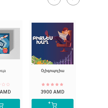
ица
Օլիգոպոլիա
Ես ե
 AMD
3900 AMD
4900