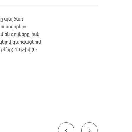
քը պայծառ
ւ սովորելու
 են գույները, իսկ
կելով զարգացնում
ենը) 10 թիվ (0-