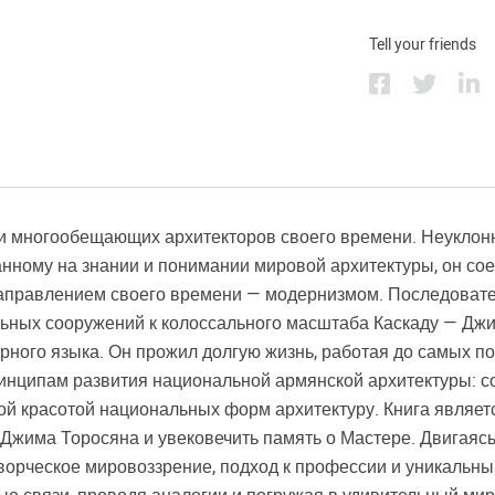
Tell your friends
и многообещающих архитекторов своего времени. Неуклон
ному на знании и понимании мировой архитектуры, он сое
аправлением своего времени — модернизмом. Последовате
льных сооружений к колоссального масштаба Каскаду — Дж
рного языка. Он прожил долгую жизнь, работая до самых п
ринципам развития национальной армянской архитектуры: 
й красотой национальных форм архитектуру. Книга являет
о Джима Торосяна и увековечить память о Мастере. Двигаясь
творческое мировоззрение, подход к профессии и уникальн