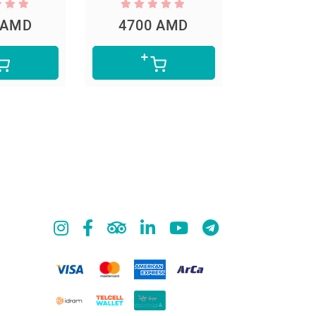
 AMD
4700 AMD
5300