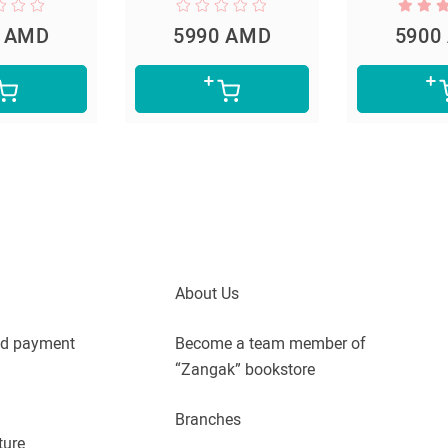
0 AMD
5990 AMD
5900
About Us
nd payment
Become a team member of
“Zangak” bookstore
Branches
ture