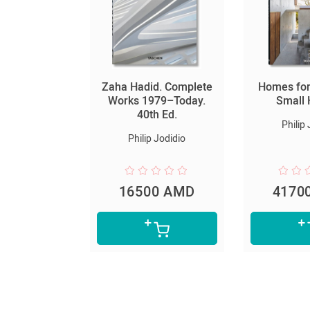
րեք
Zaha Hadid. Complete
Homes for
ակիրները
Works 1979–Today.
Small
40th Ed.
dre Dumas
Philip
Philip Jodidio
0 AMD
16500 AMD
4170