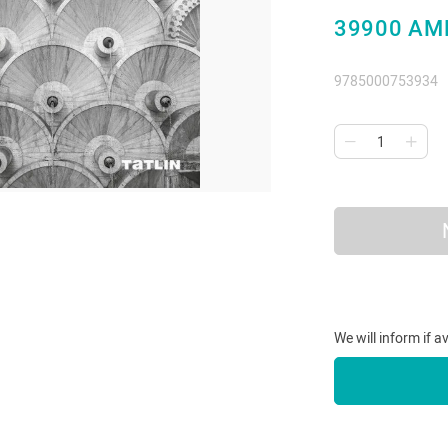
39900 AM
9785000753934
We will inform if a