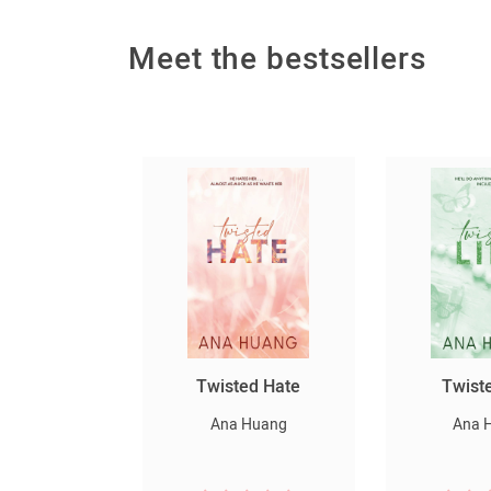
Meet the bestsellers
սարյակ
Twisted Hate
Twist
նելը
Ana Huang
Ana 
er Lee