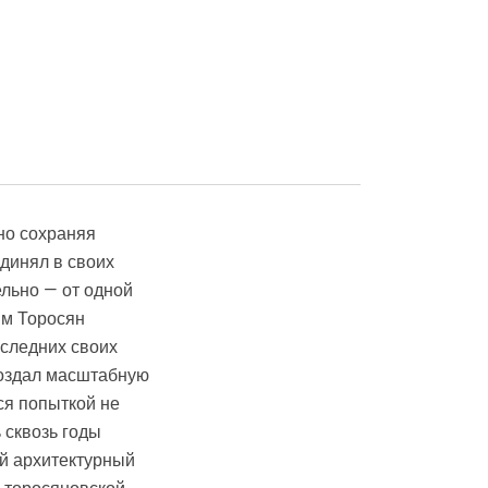
но сохраняя
динял в своих
льно — от одной
им Торосян
оследних своих
создал масштабную
ся попыткой не
 сквозь годы
ый архитектурный