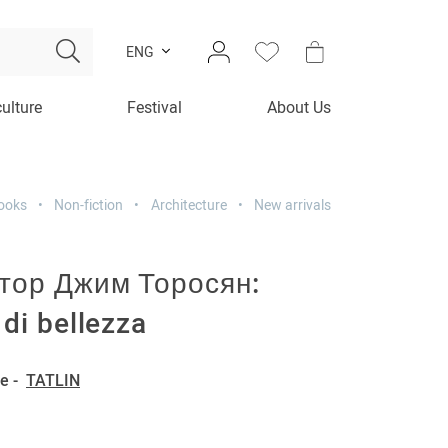
ENG
culture
Festival
About Us
ooks
Non-fiction
Architecture
New arrivals
тор Джим Торосян:
di bellezza
e -
TATLIN