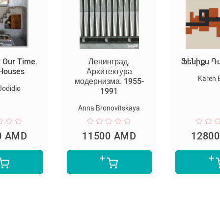
 Our Time.
Ленинград.
Ֆենիքս Դ
 Houses
Архитектура
Karen 
модернизма. 1955-
 Jodidio
1991
Anna Bronovitskaya
0 AMD
11500 AMD
1280