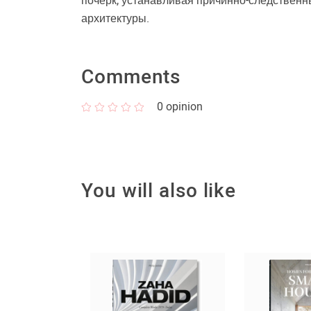
почерк, устанавливая причинно-следственн
архитектуры.
Comments
0
opinion
You will also like