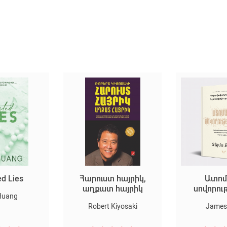
ed Lies
Հարուստ հայրիկ,
Ատոմ
աղքատ հայրիկ
սովորու
Huang
Robert Kiyosaki
James 