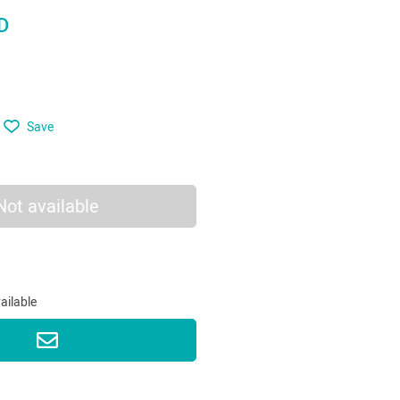
D
Save
Not available
vailable