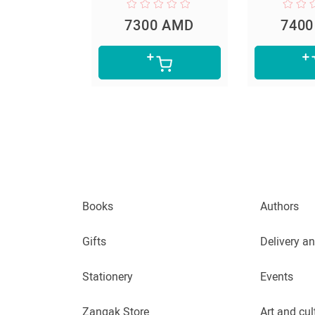
0 AMD
7300 AMD
740
Books
Authors
Gifts
Delivery a
Stationery
Events
Zangak Store
Art and cul