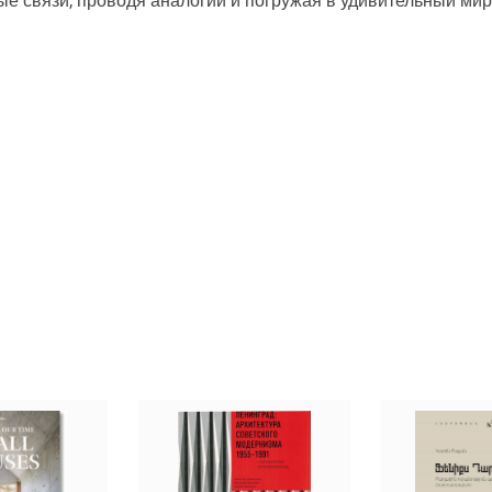
ые связи, проводя аналогии и погружая в удивительный ми