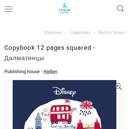
Stationery
Copybooks
Back to School
Copybook 12 pages squared -
Далматинцы
Publishing house -
Hatber