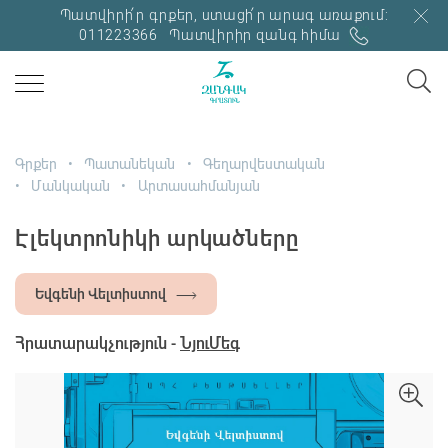
Պատվիրի՛ր գրքեր, ստացի՛ր արագ առաքում:
011223366
Պատվիրիր զանգ հիմա
Գրքեր
Պատանեկան
Գեղարվեստական
Մանկական
Արտասահմանյան
Էլեկտրոնիկի արկածները
Եվգենի Վելտիստով
Հրատարակչություն -
ՆյուՄեգ