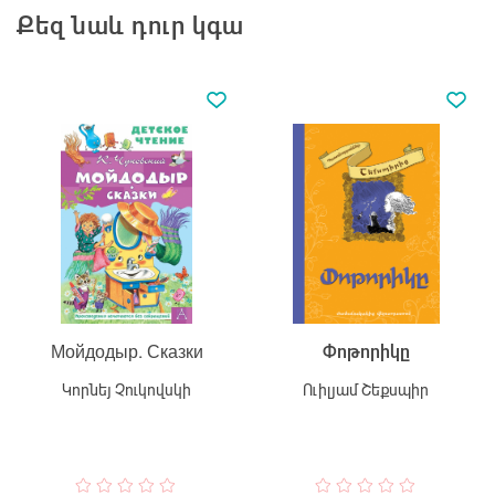
Քեզ նաև դուր կգա
Мойдодыр. Сказки
Փոթորիկը
Կորնեյ Չուկովսկի
Ուիլյամ Շեքսպիր