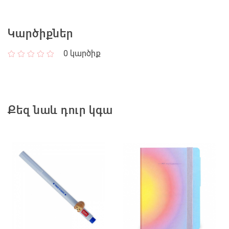
Կարծիքներ
0
կարծիք
Քեզ նաև դուր կգա