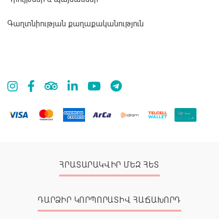
Գաղտնիության քաղաքականություն
ՀՐԱՏԱՐԱԿՎԻՐ ՄԵԶ ՀԵՏ
ԴԱՐՁԻՐ ԿՈՐՊՈՐԱՏԻՎ ՀԱՃԱԽՈՐԴ