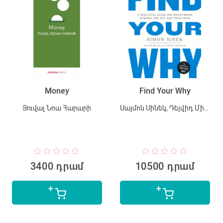
Money
Find Your Why
Յուվալ Նոա Հարարի
Սայմոն Սինեկ, Դեյվիդ Միդ, Փիթեր Դոքեր
3400 դրամ
10500 դրամ