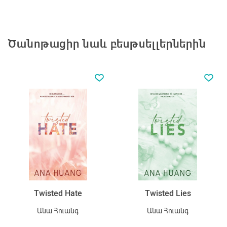
Ծանոթացիր նաև բեսթսելլերներին
Twisted Hate
Twisted Lies
Անա Հուանգ
Անա Հուանգ