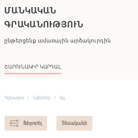
Գլխավոր
Նվերներ
Այլ
Ֆիլտրել
Տեսականի