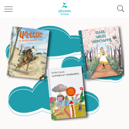
ՊԱՈԼՈ ՍՈՐԵՆՏԻՆՈ
Բոլորն իրավացի են
ՇԱՐՈՒՆԱԿԻՐ ԿԱՐԴԱԼ