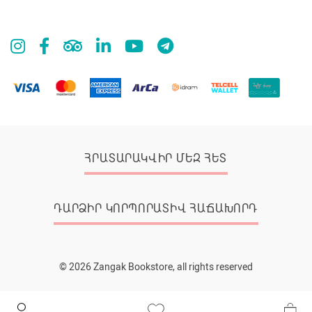
ՀՐԱՏԱՐԱԿՎԻՐ ՄԵԶ ՀԵՏ
ԴԱՐՁԻՐ ԿՈՐՊՈՐԱՏԻՎ ՀԱՃԱԽՈՐԴ
© 2026 Zangak Bookstore, all rights reserved