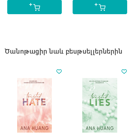
Ծանոթացիր նաև բեսթսելլերներին