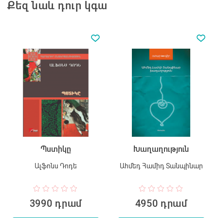
Քեզ նաև դուր կգա
Պստիկը
Խաղաղություն
Ալֆոնս Դոդե
Ահմեդ Համիդ Տանպինար
3990 դրամ
4950 դրամ