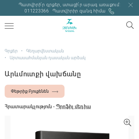
Պատվիրի՛ր գրքեր, ստացի՛ր արագ առաքում:
011223366
Պատվիրիր զանգ հիմա
Գրքեր
Գեղարվեստական
Արտասահմանյան դասական արձակ
Արևմուտքի վախճանը
Փեթրիք Բյուքենեն
Հրատարակչություն -
Պրոֆիլ մեդիա