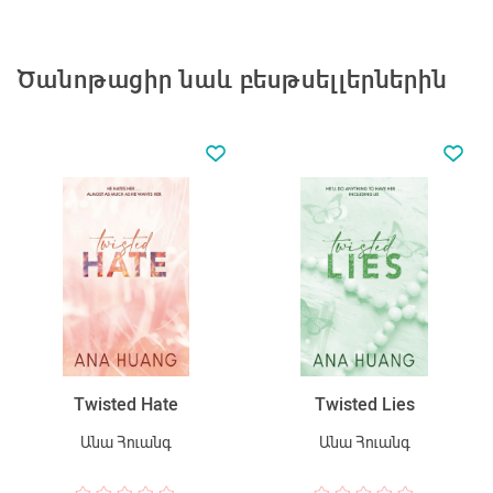
Ծանոթացիր նաև բեսթսելլերներին
Twisted Hate
Twisted Lies
Անա Հուանգ
Անա Հուանգ