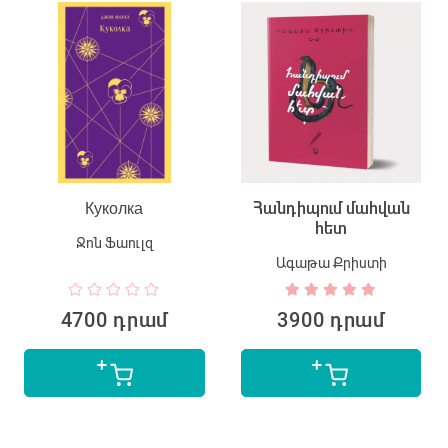
Куколка
Հանդիպում մահվան
հետ
Ջոն Ֆաուլզ
Ֆ
Ագաթա Քրիստի
4700 դրամ
3900 դրամ