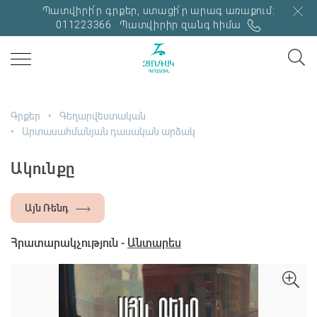
Պատվիրի՛ր գրքեր, ստացի՛ր արագ առաքում:
011223366
Պատվիրիր զանգ հիմա
Գրքեր
Գեղարվեստական
Արտասահմանյան դասական արձակ
Ակունքը
Այն Ռենդ
Հրատարակչություն -
Անտարես