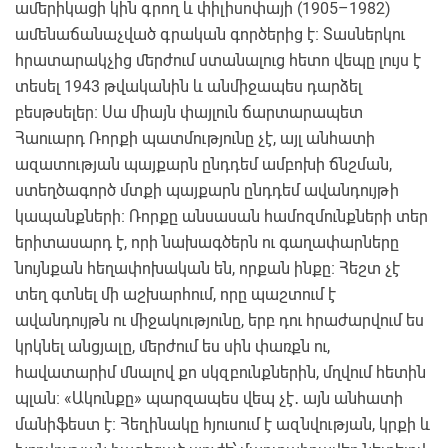
ամերիկացի կին գրող և փիլիսոփայի (1905–1982)
ամենաճանաչված գրական գործերից է։ Տասներկու
հրատարակչից մերժում ստանալուց հետո վեպը լույս է
տեսել 1943 թվականին և անմիջապես դարձել
բեսթսելեր։ Սա միայն փայլուն ճարտարապետ
Հաուարդ Ռորքի պատմությունը չէ, այլ անհատի
ազատության պայքարն ընդդեմ ամբոխի ճնշման,
ստեղծագործ մտքի պայքարն ընդդեմ ավանդույթի
կապանքների։ Ռորքը անսասան համոզմունքների տեր
երիտասարդ է, որի նախագծերն ու գաղափարները
նույնքան հեղափոխական են, որքան ինքը։ Հեշտ չէ
տեղ գտնել մի աշխարհում, որը պաշտում է
ավանդույթն ու միջակությունը, երբ դու հրաժարվում ես
կրկնել անցյալը, մերժում ես սին փառքն ու,
հավատարիմ մնալով քո սկզբունքներին, մղվում հետին
պլան։ «Ակունքը» պարզապես վեպ չէ․ այն անհատի
մանիֆեստ է։ Հեղինակը հյուսում է ազնվության, կրքի և