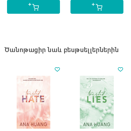
Ծանոթացիր նաև բեսթսելլերներին