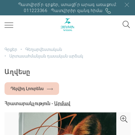
Պատվիրի՛ր գրքեր, ստացի՛ր արագ առաքում:
011223366
Պատվիրիր զանգ հիմա
Գրքեր
Գեղարվեստական
Արտասահմանյան դասական արձակ
Աղվեսը
Դեյվիդ Լոուրենս
Հրատարակչություն -
Արմավ