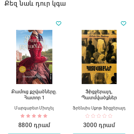
Քեզ նաև դուր կգա
Քամուց քշվածները.
Ֆիցջերալդ,
Հատոր 1
Պատմվածքներ
Մարգարետ Միտչել
Ֆրենսիս Սքոթ Ֆիցջերալդ
8800 դրամ
3000 դրամ