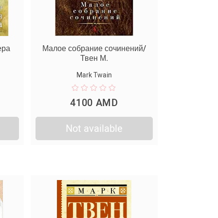
ера
Малое собрание сочинений/
Твен М.
Mark Twain
4100 AMD
Not available