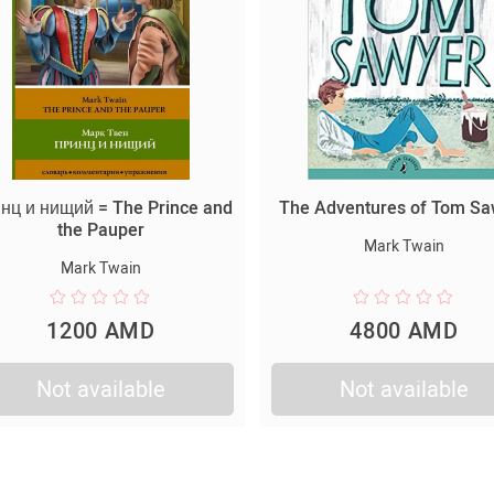
нц и нищий = The Prince and
The Adventures of Tom Sa
the Pauper
Mark Twain
Mark Twain
1200 AMD
4800 AMD
Not available
Not available