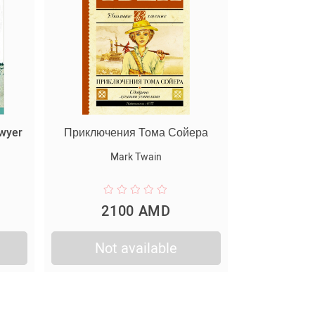
wyer
Приключения Тома Сойера
Mark Twain
2100 AMD
Not available