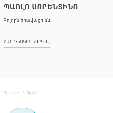
ՊԱՈԼՈ ՍՈՐԵՆՏԻՆՈ
Բոլորն իրավացի են
ՇԱՐՈՒՆԱԿԻՐ ԿԱՐԴԱԼ
Գլխավոր
Գրքեր