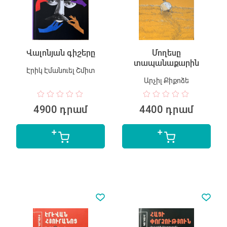
Վալոնյան գիշերը
Մողեսը
տապանաքարին
Էրիկ Էմանուել Շմիտ
Արչիլ Քիքոձե
4900 դրամ
4400 դրամ