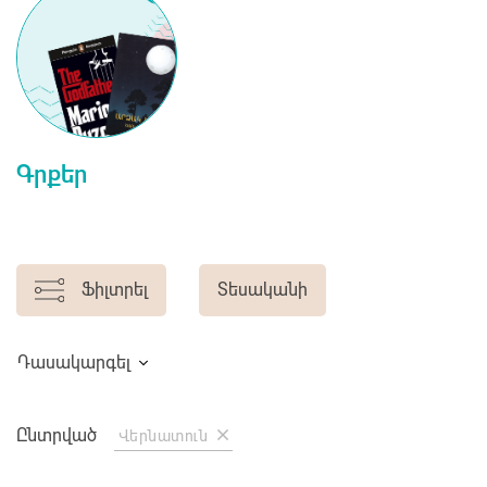
Գրքեր
Ֆիլտրել
Տեսականի
Դասակարգել
Ընտրված
Վերնատուն