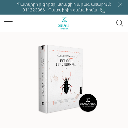
Պատվիրի՛ր գրքեր, ստացի՛ր արագ առաքում:
011223366
Պատվիրիր զանգ հիմա