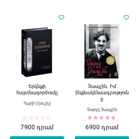
Երկնքի
Չապլին․ Իմ
հայտնագործումը
ինքնակենսագրություն
ը
Հարի Մյուլիշ
Չարլզ Չապլին
7900 դրամ
6900 դրամ