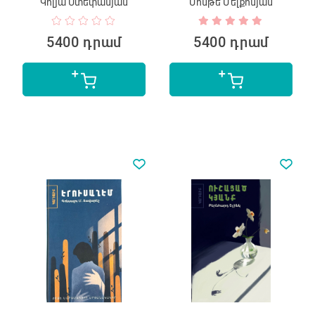
Կոլյա Ստեփանյան
Մոնթե Մելքոնյան
5400 դրամ
5400 դրամ