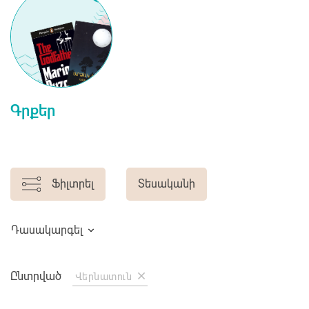
Գրքեր
Ֆիլտրել
Տեսականի
Դասակարգել
Ընտրված
Վերնատուն