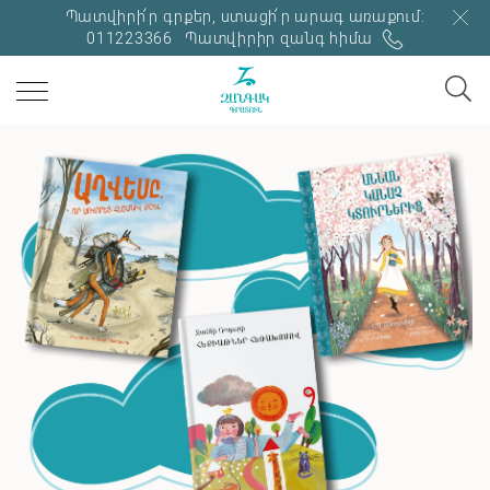
Պատվիրի՛ր գրքեր, ստացի՛ր արագ առաքում:
011223366
Պատվիրիր զանգ հիմա