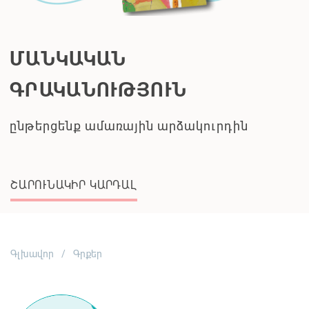
ՊԱՈԼՈ ՍՈՐԵՆՏԻՆՈ
Բոլորն իրավացի են
ՇԱՐՈՒՆԱԿԻՐ ԿԱՐԴԱԼ
Գլխավոր
Գրքեր