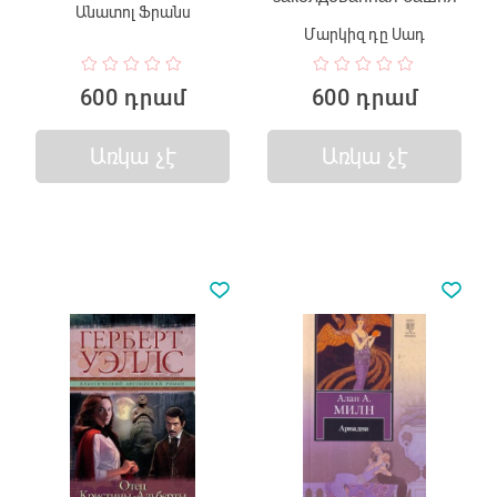
Անատոլ Ֆրանս
Մարկիզ դը Սադ
600 դրամ
600 դրամ
Առկա չէ
Առկա չէ