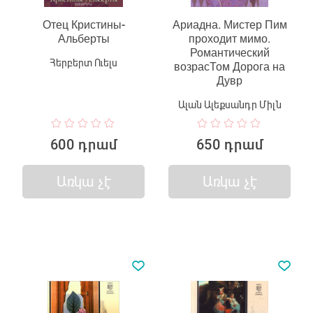
Отец Кристины-
Ариадна. Мистер Пим
Альберты
проходит мимо.
Романтический
Հերբերտ Ուելս
возрасТом Дорога на
Дувр
Ալան Ալեքսանդր Միլն
600 դրամ
650 դրամ
Առկա չէ
Առկա չէ