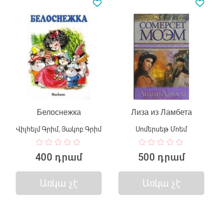
Белоснежка
Лиза из Ламбета
Վիլհելմ Գրիմ, Յակոբ Գրիմ
Սոմերսեթ Մոեմ
400 դրամ
500 դրամ
Առկա չէ
Առկա չէ