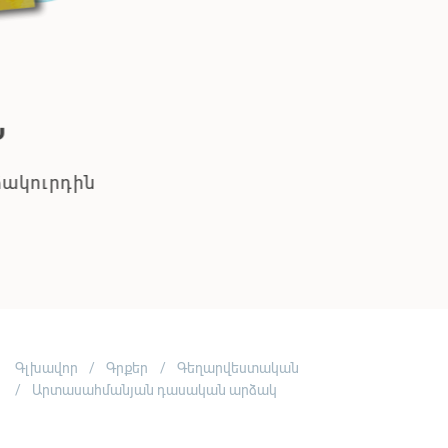
ՊԱՈԼՈ ՍՈՐԵՆՏԻՆՈ
Բոլորն իրավացի են
ՇԱՐՈՒՆԱԿԻՐ ԿԱՐԴԱԼ
Գլխավոր
Գրքեր
Գեղարվեստական
Արտասահմանյան դասական արձակ