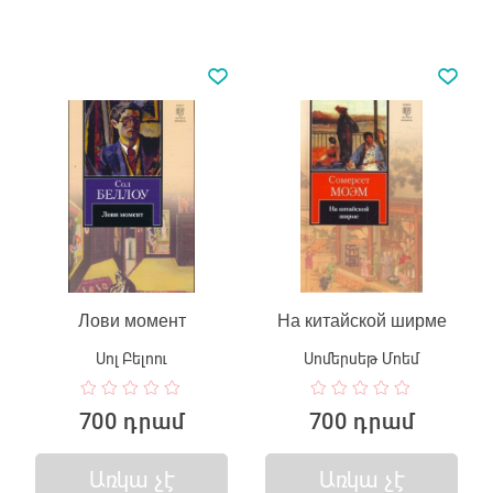
Лови момент
На китайской ширме
Սոլ Բելոու
Սոմերսեթ Մոեմ
700 դրամ
700 դրամ
Առկա չէ
Առկա չէ