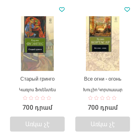
Старый гринго
Все огни - огонь
Կառլոս Ֆուենտես
Խուլիո Կորտասար
700 դրամ
700 դրամ
Առկա չէ
Առկա չէ