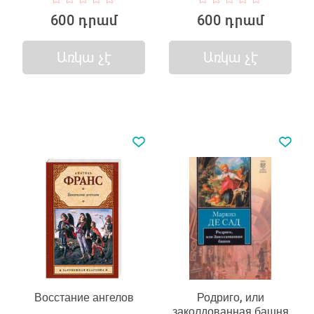
600 դրամ
600 դրամ
Առկա չէ
Առկա չէ
Восстание ангелов
Родриго, или
заколдованная башня