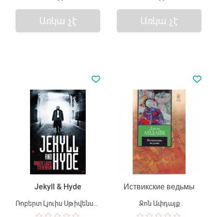
Առկա չէ
Առկա չէ
Jekyll & Hyde
Иствикские ведьмы
Ռոբերտ Լյուիս Սթիվենսոն
Ջոն Ափդայք