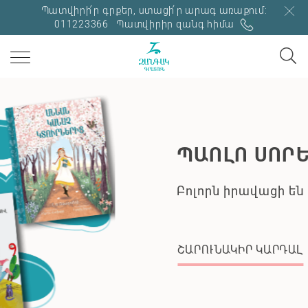
Պատվիրի՛ր գրքեր, ստացի՛ր արագ առաքում:
011223366
Պատվիրիր զանգ հիմա