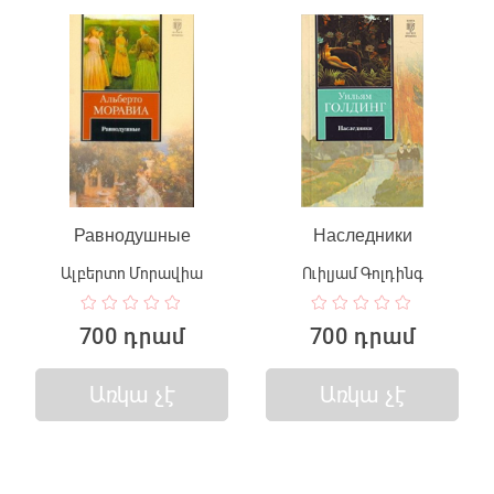
Равнодушные
Наследники
Ալբերտո Մորավիա
Ուիլյամ Գոլդինգ
700 դրամ
700 դրամ
Առկա չէ
Առկա չէ