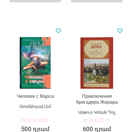
Человек с Марса
Приключения
бригадира Жерара
Ստանիսլավ Լեմ
Արթուր Կոնան Դոյլ
500 դրամ
600 դրամ