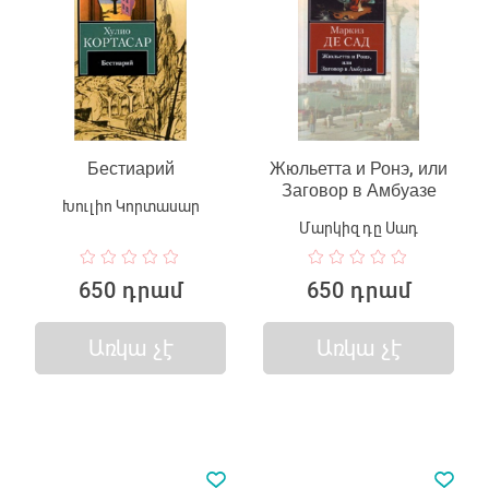
Бестиарий
Жюльетта и Ронэ, или
Заговор в Амбуазе
Խուլիո Կորտասար
Մարկիզ դը Սադ
650 դրամ
650 դրամ
Առկա չէ
Առկա չէ